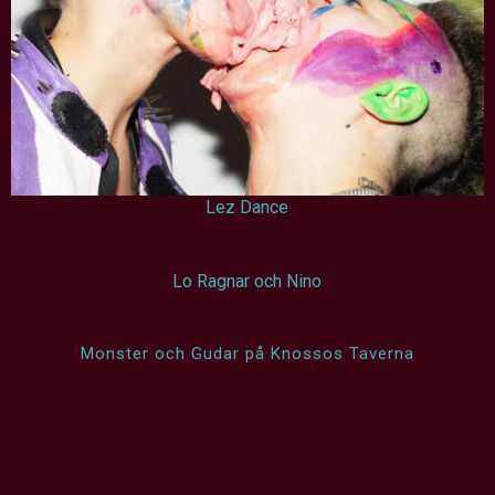
Lez Dance
Lo Ragnar och Nino
Monster och Gudar på Knossos Taverna